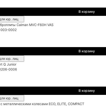
В корзину
для юр. лиц
иброплиты Caiman MVC-F60H VAS
1003-0002
В корзину
для юр. лиц
t Q Junior
0206-0006
В корзину
для юр. лиц
 с металлическими колесами ECO, ELITE, COMPACT