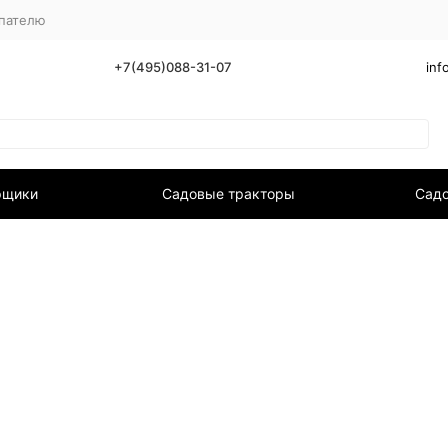
пателю
+7(495)088-31-07
inf
рщики
Садовые тракторы
Садо