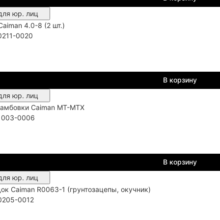
для юр. лиц
aiman 4.0-8 (2 шт.)
0211-0020
В корзину
для юр. лиц
рамбовки Caiman MT-MTX
1003-0006
В корзину
для юр. лиц
ок Caiman R0063-1 (грунтозацепы, окучник)
0205-0012