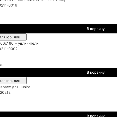
0211-0016
В корзину
для юр. лиц
60х160 + удлинители
0211-0002
т.
В корзину
для юр. лиц
вовес для Junior
20212
В корзину