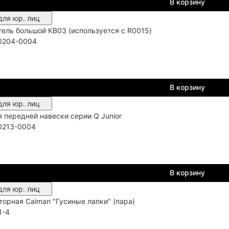
В корзину
для юр. лиц
ель большой КВ03 (используется с R0015)
0204-0004
В корзину
для юр. лиц
 передней навески серии Q Junior
0213-0004
В корзину
для юр. лиц
торная Caiman "Гусиные лапки" (пара)
1-4