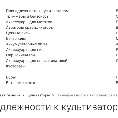
Принадлежности к культиваторам
В
Триммеры и бензокосы
С
Аксессуары для мотокос
Р
Аэраторы скарификаторы
В
Цепные пилы
Бензопилы
Аккумуляторные пилы
А
Аксессуары для пил
Р
Опрыскиватели
Аксессуары для опрыскивателей
Д
Кусторезы
Буры
Н
Бетономешалки
В
вая техника
Культиваторы
Принадлежности к культиваторам 
длежности к культивато