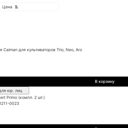
Цена
 Caiman для культиваторов Trio, Neo, Aro
покупателей
9
В корзину
для юр. лиц
rt Primo (компл. 2 шт.)
0211-0023