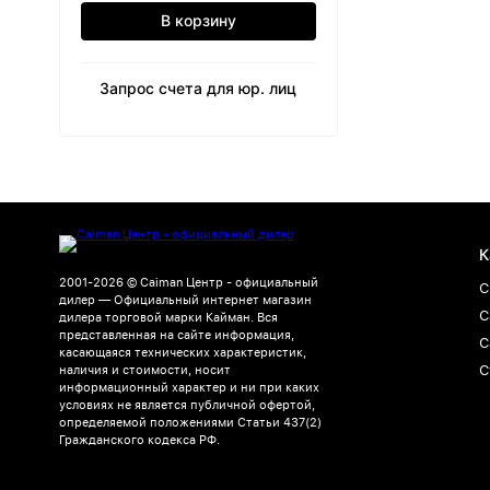
В корзину
Запрос счета для юр. лиц
К
2001-2026 © Caiman Центр - официальный
С
дилер — Официальный интернет магазин
С
дилера торговой марки Кайман. Вся
представленная на сайте информация,
С
касающаяся технических характеристик,
С
наличия и стоимости, носит
информационный характер и ни при каких
условиях не является публичной офертой,
определяемой положениями Статьи 437(2)
Гражданского кодекса РФ.