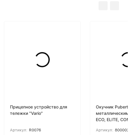
Прицепное устройство для
Окучник Pubert с
тележки "Vario"
металлическими 
ECO, ELITE, COMP
Артикул:
R0076
Артикул:
80000201