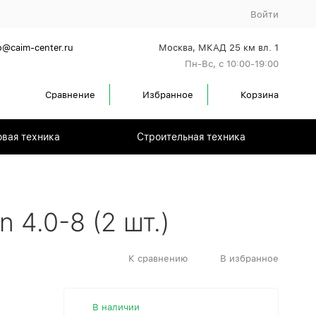
Войти
o@caim-center.ru
Москва, МКАД 25 км вл. 1
Пн-Вс, с 10:00-19:00
Сравнение
Избранное
Корзина
вая техника
Строительная техника
4.0-8 (2 шт.)
К сравнению
В избранное
В наличии