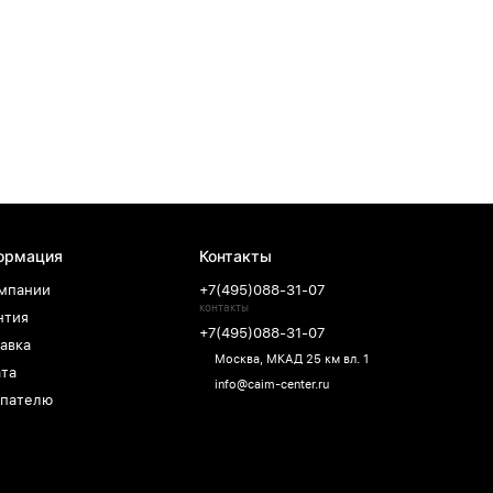
ормация
Контакты
мпании
+7(495)088-31-07
контакты
нтия
+7(495)088-31-07
авка
Москва, МКАД 25 км вл. 1
та
info@caim-center.ru
пателю