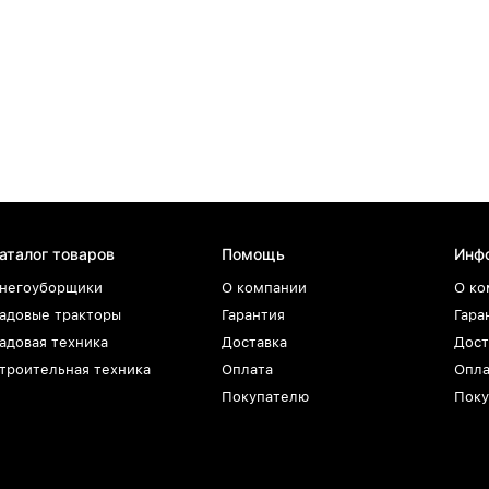
аталог товаров
Помощь
Инф
негоуборщики
О компании
О ко
адовые тракторы
Гарантия
Гара
адовая техника
Доставка
Дост
троительная техника
Оплата
Опла
Покупателю
Поку