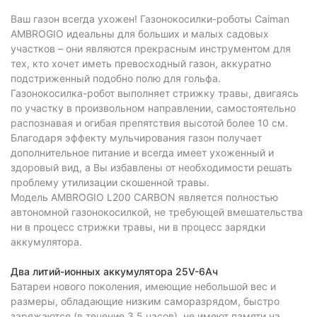
Ваш газон всегда ухожен! Газонокосилки-роботы Caiman
AMBROGIO идеальны для больших и малых садовых
участков – они являются прекрасным инструментом для
тех, кто хочет иметь превосходный газон, аккуратно
подстриженный подобно полю для гольфа.
Газонокосилка-робот выполняет стрижку травы, двигаясь
по участку в произвольном направлении, самостоятельно
распознавая и огибая препятствия высотой более 10 см.
Благодаря эффекту мульчирования газон получает
дополнительное питание и всегда имеет ухоженный и
здоровый вид, а Вы избавлены от необходимости решать
проблему утилизации скошенной травы.
Модель AMBROGIO L200 CARBON является полностью
автономной газонокосилкой, не требующей вмешательства
ни в процесс стрижки травы, ни в процесс зарядки
аккумулятора.
Два литий-ионных аккумулятора 25V-6Ач
Батареи нового поколения, имеющие небольшой вес и
размеры, обладающие низким саморазрядом, быстро
заряжаются (в течение 3.5 часов), не имеют памяти на