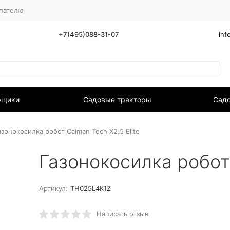
пателю
+7(495)088-31-07
inf
рщики
Садовые тракторы
Садо
азонокосилка робот Caiman Tech X2.5 Elite
Газонокосилка робот 
Артикул:
TH025L4K1Z
Написать отзыв