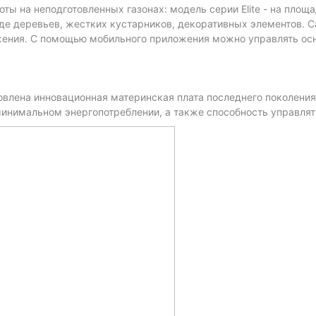
ты на неподготовленных газонах: модель серии Elite - на площа
де деревьев, жестких кустарников, декоративных элементов. Cai
жения. С помощью мобильного приложения можно управлять ос
новлена инновационная материнская плата последнего поколени
минимальном энергопотреблении, а также способность управля