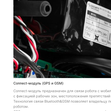
Connect-модуль (GPS и GSM)
Connect-модуль предназначен для связи робота с моби
с фиксацией рабочих зон, местоположения препятствий 
Технология связи Bluetooth&GSM позволяет владельцу п
роботом.