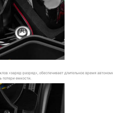
клов «заряд-разряд», обеспечивает длительное время автономн
ь потери емкости.