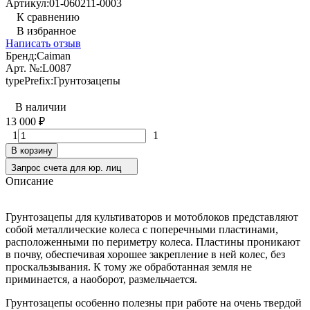
Артикул:
01-060211-0003
К сравнению
В избранное
Написать отзыв
Бренд:
Caiman
Арт. №:
L0087
typePrefix:
Грунтозацепы
В наличии
13 000
₽
1
1
В корзину
Запрос счета для юр. лиц
Описание
Грунтозацепы для культиваторов и мотоблоков представляют
собой металлические колеса с поперечными пластинами,
расположенными по периметру колеса. Пластины проникают
в почву, обеспечивая хорошее закрепление в ней колес, без
проскальзывания. К тому же обработанная земля не
приминается, а наоборот, размельчается.
Грунтозацепы особенно полезны при работе на очень твердой