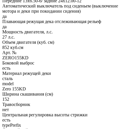
Передние 13х6.50-6/ задние 24х12.00-12
Автоматический выключатель под сиденьем (выключение
мотора и деки при покидании сидения)
да
Плавающая режущая дека отслеживающая рельеф
да
Мощность двигателя, л.с.
27 л.с.
Объем двигателя (куб. см)
852 куб.см
Арт. №
ZERO155KD
Боковой выброс
есть
Материал режущей деки
сталь
model
Zero 155KD
Ширина скашивания (см)
152
Травосборник
нет
Центральная регулировка высоты стрижки
есть
typePrefix