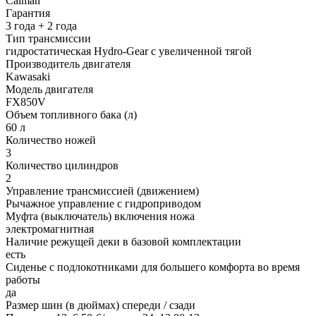
Caiman
Гарантия
3 года + 2 года
Тип трансмиссии
гидростатическая Hydro-Gear с увеличенной тягой
Производитель двигателя
Kawasaki
Модель двигателя
FX850V
Объем топливного бака (л)
60 л
Количество ножей
3
Количество цилиндров
2
Управление трансмиссией (движением)
Рычажное управление с гидроприводом
Муфта (выключатель) включения ножа
электромагнитная
Наличие режущей деки в базовой комплектации
есть
Сиденье с подлокотниками для большего комфорта во время
работы
да
Размер шин (в дюймах) спереди / сзади