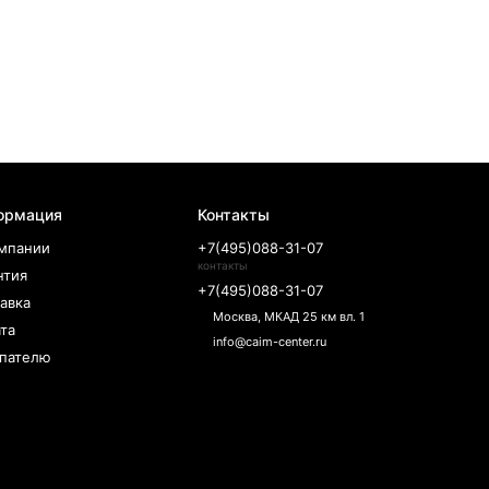
ормация
Контакты
мпании
+7(495)088-31-07
контакты
нтия
+7(495)088-31-07
авка
Москва, МКАД 25 км вл. 1
та
info@caim-center.ru
пателю