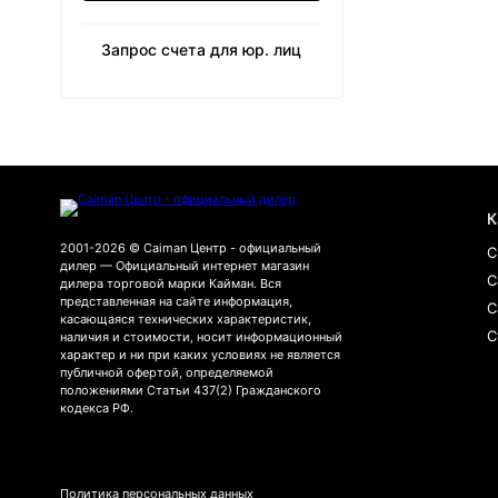
Запрос счета для юр. лиц
К
2001-2026 © Caiman Центр - официальный
С
дилер — Официальный интернет магазин
С
дилера торговой марки Кайман. Вся
представленная на сайте информация,
С
касающаяся технических характеристик,
С
наличия и стоимости, носит информационный
характер и ни при каких условиях не является
публичной офертой, определяемой
положениями Статьи 437(2) Гражданского
кодекса РФ.
Политика персональных данных