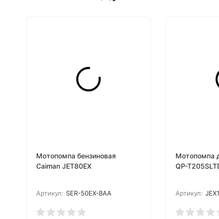
Мотопомпа бензиновая
Мотопомпа д
Caiman JET80EX
QP-T205SLT
Артикул:
SER-50EX-BAA
Артикул:
JEX