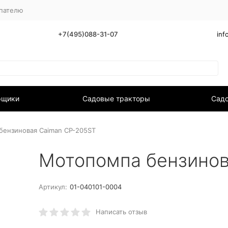
пателю
+7(495)088-31-07
inf
рщики
Садовые тракторы
Садо
бензиновая Caiman CP-205ST
Мотопомпа бензинов
Артикул:
01-040101-0004
Написать отзыв