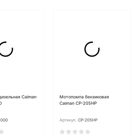
изельная Caiman
Мотопомпа бензиновая
D
Caiman CP-205HP
100D
Артикул:
CP-205HP