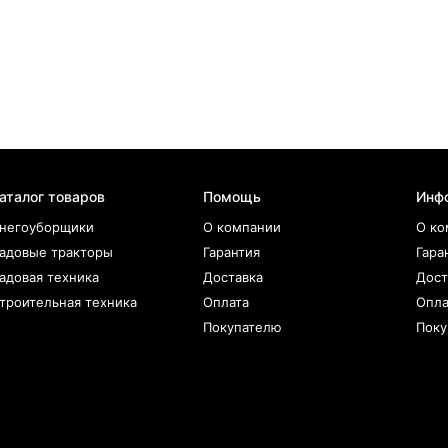
аталог товаров
Помощь
Инф
негоуборщики
О компании
О ко
адовые тракторы
Гарантия
Гара
адовая техника
Доставка
Дост
троительная техника
Оплата
Опла
Покупателю
Поку