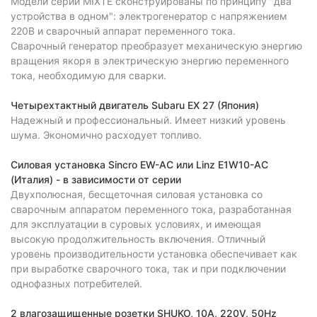
Модели серии MIXTE сконструированы по принципу "два
устройства в одном": электрогенератор с напряжением
220В и сварочный аппарат переменного тока.
Сварочный генератор преобразует механическую энергию
вращения якоря в электрическую энергию переменного
тока, необходимую для сварки.
Четырехтактный двигатель Subаru EX 27 (Япония)
Надежный и профессиональный. Имеет низкий уровень
шума. Экономично расходует топливо.
Силовая установка Sincro EW-AC или Linz E1W10-AC
(Италия) - в зависимости от серии
Двухполюсная, бесщеточная силовая установка со
сварочным аппаратом переменного тока, разработанная
для эксплуатации в суровых условиях, и имеющая
высокую продолжительность включения. Отличный
уровень производительности установка обеспечивает как
при выработке сварочного тока, так и при подключении
однофазных потребителей.
2 влагозащищенные розетки SHUKO, 10A, 220V, 50Hz