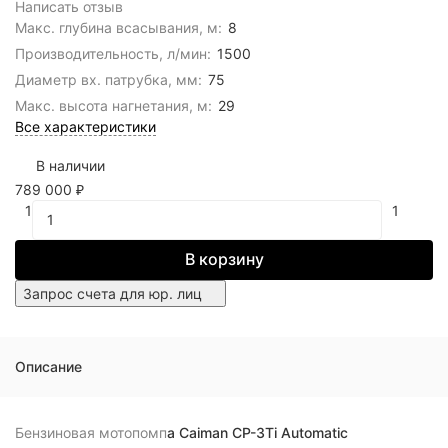
Написать отзыв
Макс. глубина всасывания, м:
8
Производительность, л/мин:
1500
Диаметр вх. патрубка, мм:
75
Макс. высота нагнетания, м:
29
Все характеристики
В наличии
789 000
₽
1
1
В корзину
Запрос счета для юр. лиц
Описание
Бензиновая мотопомп
а Caiman CP-3Ti Automatic