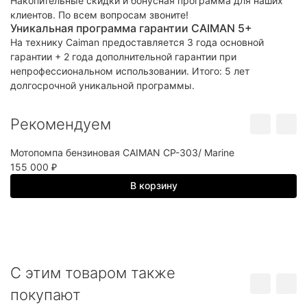
Накопительные скидки и бонусная программа для наших
клиентов. По всем вопросам звоните!
Уникальная программа гарантии CAIMAN 5+
На технику Caiman предоставляется 3 года основной
гарантии + 2 года дополнительной гарантии при
непрофессиональном использовании. Итого: 5 лет
долгосрочной уникальной программы.
Рекомендуем
Мотопомпа бензиновая CAIMAN CP-303/ Marine
М
155 000
6
₽
В корзину
C этим товаром также
покупают