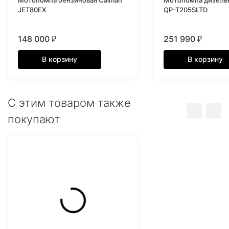
Мотопомпа бензиновая Caiman
Мотопомпа дизель
JET80EX
QP-T205SLTD
148 000
251 990
₽
₽
В корзину
В корзину
C этим товаром также
покупают